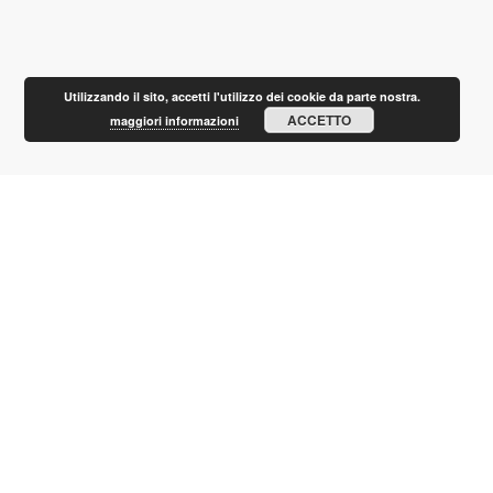
Utilizzando il sito, accetti l'utilizzo dei cookie da parte nostra.
ACCETTO
maggiori informazioni
Bilancio di fine anno
Home
News
Bilancio di fine anno
Portuense
December 24, 2019
0
Portuense Calcio 1928